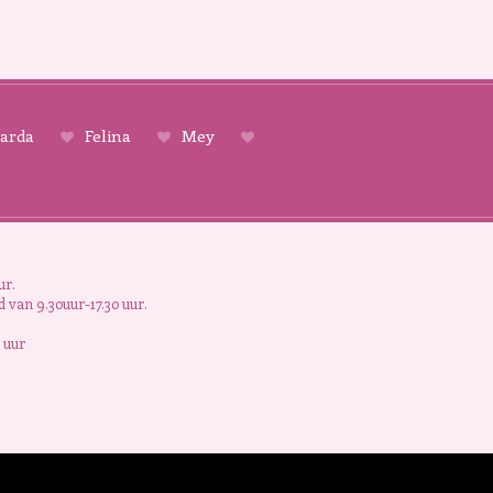
arda
Felina
Mey
ur.
 van 9.30uur-17.30 uur.
 uur