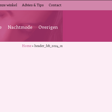
nze winkel
Advies & Tips
Contact
e
Nachtmode
Overigen
Home
»
header_feb_2024_01