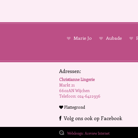
Marie Jo
Aubade
P
Adressen:
Christianne Lingerie
Markt 21
6602AN Wijchen
Telefoon: 024-6422936
Plattegrond
Volg ons ook op Facebook
Webdesign: Aceview Internet