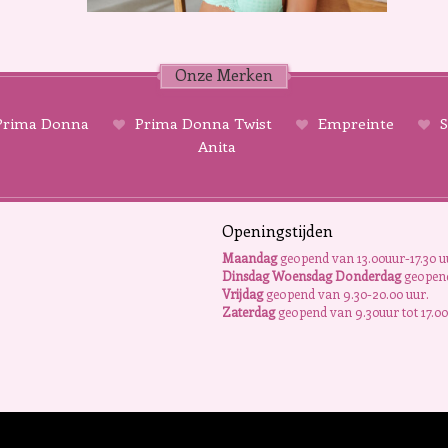
Onze Merken
rima Donna
Prima Donna Twist
Empreinte
S
Anita
Openingstijden
Maandag
geopend van 13.00uur-17.30 u
Dinsdag Woensdag Donderdag
geopend
Vrijdag
geopend van 9.30-20.00 uur.
Zaterdag
geopend van 9.30uur tot 17.00