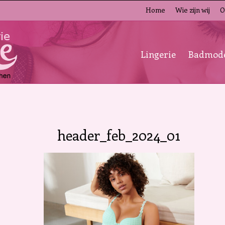
Home
Wie zijn wij
O
Lingerie
Badmod
header_feb_2024_01