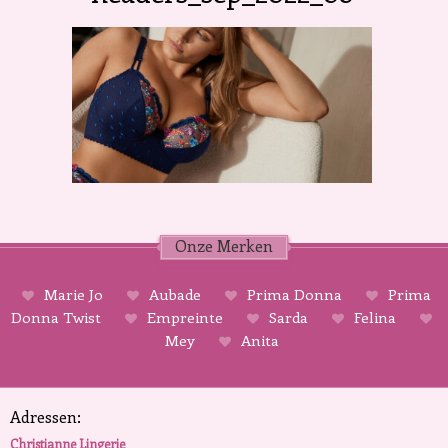
Onze Merken
Marie Jo
Aubade
Prima Donna
Prima
Donna Twist
Empreinte
Sarda
Felina
Mey
Anita
Adressen:
Christianne Lingerie