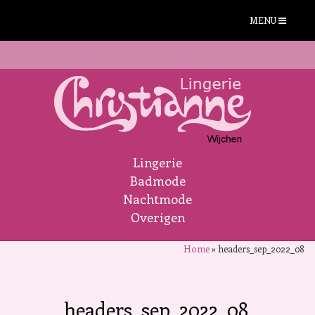
MENU
Lingerie
Badmode
Nachtmode
Overigen
Home
»
headers_sep_2022_08
headers_sep_2022_08