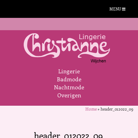
MENU
Lingerie
Badmode
Nachtmode
Overigen
Home
»
header_012022_09
header_012022_09