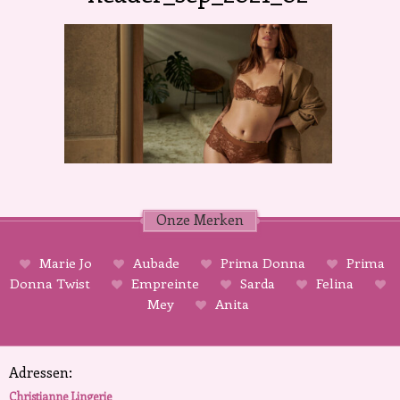
Onze Merken
Marie Jo
Aubade
Prima Donna
Prima
Donna Twist
Empreinte
Sarda
Felina
Mey
Anita
Adressen:
Christianne Lingerie