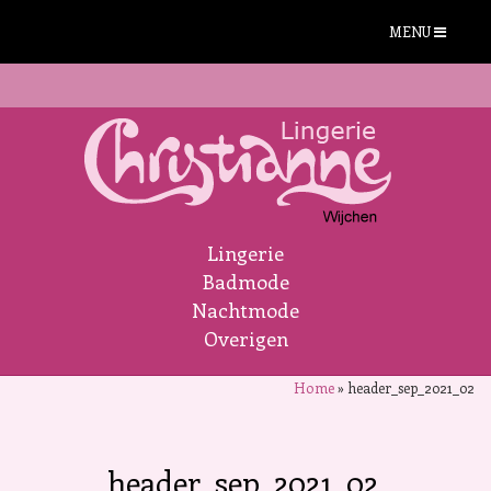
MENU
Lingerie
Badmode
Nachtmode
Overigen
Home
»
header_sep_2021_02
header_sep_2021_02