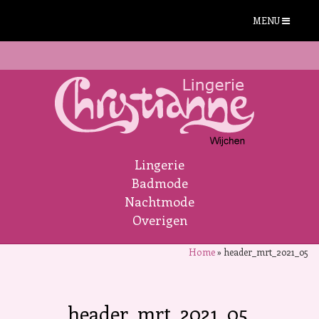
MENU
Lingerie
Badmode
Nachtmode
Overigen
Home
»
header_mrt_2021_05
header_mrt_2021_05