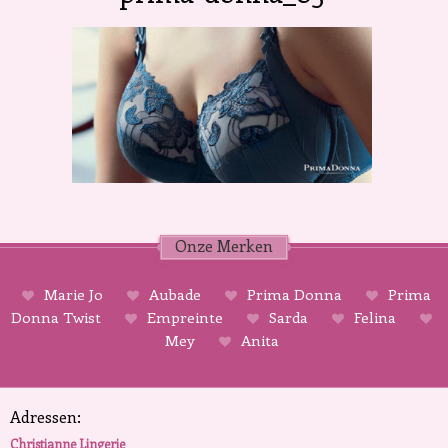
Onze Merken
Marie Jo
Aubade
Prima Donna
Prima
Donna Twist
Empreinte
Sarda
Felina
Mey
Anita
Adressen:
Christianne Lingerie