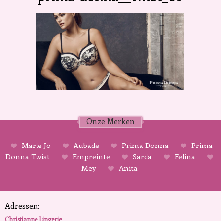
Onze Merken
Marie Jo
Aubade
Prima Donna
Prima
Donna Twist
Empreinte
Sarda
Felina
Mey
Anita
Adressen:
Christianne Lingerie