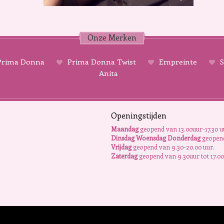
Onze Merken
rima Donna
Prima Donna Twist
Empreinte
S
Anita
Openingstijden
Maandag
geopend van 13.00uur-17.30 u
Dinsdag Woensdag Donderdag
geopend
Vrijdag
geopend van 9.30-20.00 uur.
Zaterdag
geopend van 9.30uur tot 17.00