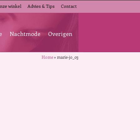
nze winkel
Advies & Tips
Contact
e
Nachtmode
Overigen
Home
»
marie-jo_03