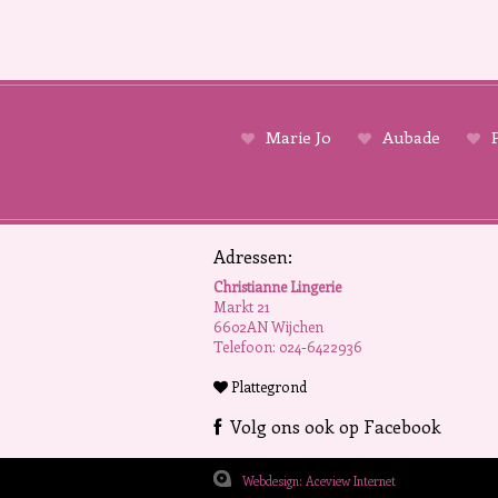
Marie Jo
Aubade
P
Adressen:
Christianne Lingerie
Markt 21
6602AN Wijchen
Telefoon: 024-6422936
Plattegrond
Volg ons ook op Facebook
Webdesign: Aceview Internet