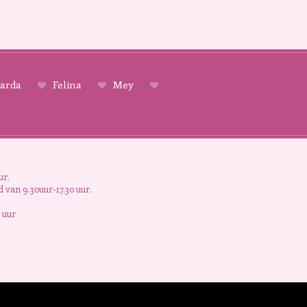
arda
Felina
Mey
ur.
 van 9.30uur-17.30 uur.
 uur