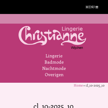
MENU
Lingerie
Badmode
Nachtmode
Overigen
Home
»
cl_10-2025_10
cl_10-2025_10