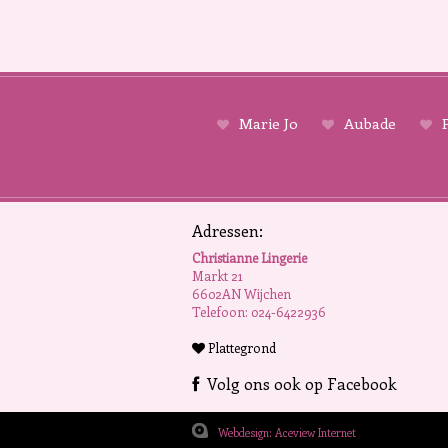
Marie Jo
Aubade
P
Adressen:
Christianne Lingerie
Markt 21
6602AN Wijchen
Telefoon: 024-6422936
Plattegrond
Volg ons ook op Facebook
Webdesign: Aceview Internet