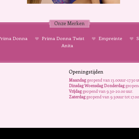
Onze Merken
rima Donna
Prima Donna Twist
Empreinte
S
Anita
Openingstijden
Maandag
geopend van 13.00uur-17.30 u
Dinsdag Woensdag Donderdag
geopend
Vrijdag
geopend van 9.30-20.00 uur.
Zaterdag
geopend van 9.30uur tot 17.00