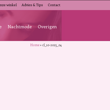
nze winkel
Advies & Tips
Contact
e
Nachtmode
Overigen
Home
»
cl_10-2025_04