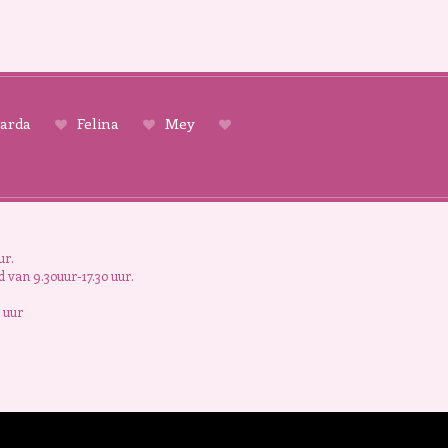
arda
Felina
Mey
ur.
 van 9.30uur-17.30 uur.
 uur