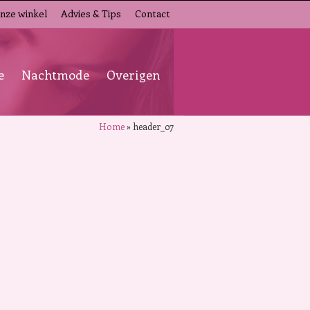
nze winkel
Advies & Tips
Contact
e
Nachtmode
Overigen
Home
»
header_07