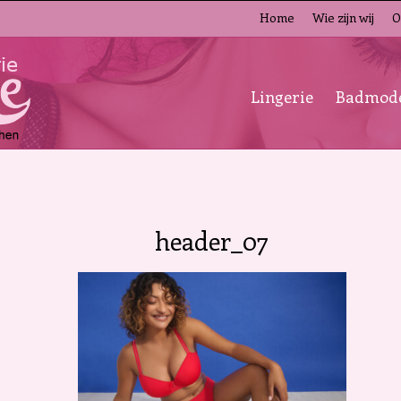
Home
Wie zijn wij
O
Lingerie
Badmod
header_07