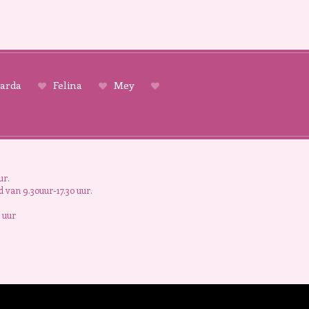
arda
Felina
Mey
ur.
 van 9.30uur-17.30 uur.
 uur