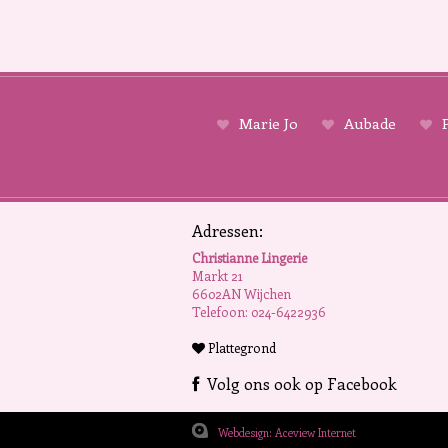
Marie Jo
Aubade
P
Adressen:
Christianne Lingerie
Markt 21
6602AN Wijchen
Telefoon: 024-6422936
Plattegrond
Volg ons ook op Facebook
Webdesign: Aceview Internet