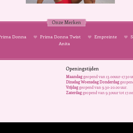
Onze Merken
rima Donna
Prima Donna Twist
Empreinte
S
Anita
Openingstijden
Maandag
geopend van 13.00uur-17.30 u
Dinsdag Woensdag Donderdag
geopend
Vrijdag
geopend van 9.30-20.00 uur.
Zaterdag
geopend van 9.30uur tot 17.00